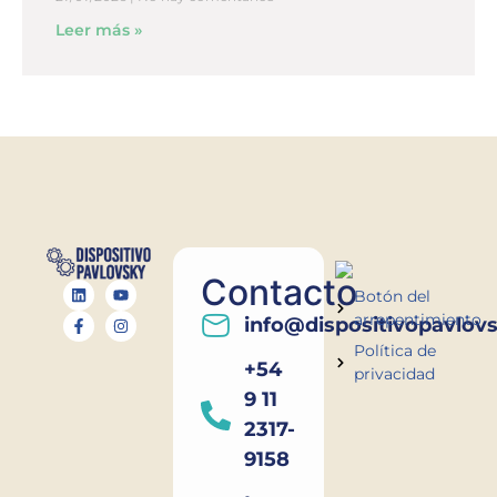
Leer más »
Contacto
Botón del
arrepentimiento
info@dispositivopavlov
Política de
+54
privacidad
9 11
2317-
9158