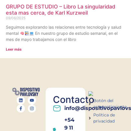
GRUPO DE ESTUDIO – Libro La singularidad
esta mas cerca, de Karl Kurzweil
09/06/2025
Seguimos explorando las relaciones entre tecnología y salud
mental
En nuestro grupo de estudio semanal, en el
mes de mayo trabajamos con el libro
Leer más
Contacto
Botón del
arrepentimiento
info@dispositivopavlov
Política de
+54
privacidad
9 11