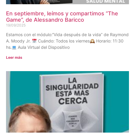
En septiembre, leímos y compartimos “The
Game”, de Alessandro Baricco
19/09/2025
Estamos con el módulo:“Vida después de la vida” de Raymond
A. Moody Jr.
Cuándo: Todos los viernes🕰 Horario: 11:30
hs.
Aula Virtual del Dispositivo
Leer más