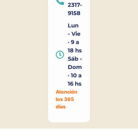
2317-
9158
Lun
- Vie
· 9 a
18 hs
Sáb -
Dom
· 10 a
16 hs
Atención
los 365
días