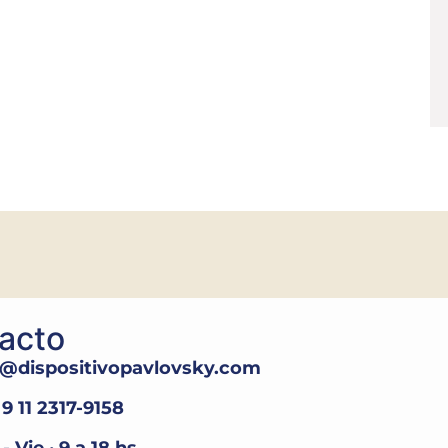
acto
o@dispositivopavlovsky.com
9 11 2317-9158
- Vie · 9 a 18 hs